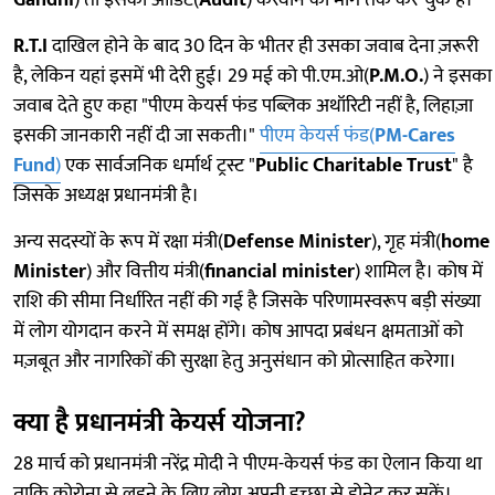
Gandhi
) तो इसका ऑडिट(
Audit
) करवाने की मांग तक कर चुके है।
R.T.I
दाखिल होने के बाद 30 दिन के भीतर ही उसका जवाब देना ज़रूरी
है, लेकिन यहां इसमें भी देरी हुई। 29 मई को पी.एम.ओ(
P.M.O.
) ने इसका
जवाब देते हुए कहा "पीएम केयर्स फंड पब्लिक अथॉरिटी नहीं है, लिहाज़ा
इसकी जानकारी नहीं दी जा सकती।"
पीएम केयर्स फंड(
PM-Cares
Fund
)
एक सार्वजनिक धर्मार्थ ट्रस्ट "
Public Charitable Trust
" है
जिसके अध्यक्ष प्रधानमंत्री है।
अन्य सदस्यों के रूप में रक्षा मंत्री(
Defense Minister
), गृह मंत्री(
home
Minister
) और वित्तीय मंत्री(
financial minister
) शामिल है। कोष में
राशि की सीमा निर्धारित नहीं की गई है जिसके परिणामस्वरूप बड़ी संख्या
में लोग योगदान करने में समक्ष होंगे। कोष आपदा प्रबंधन क्षमताओं को
मज़बूत और नागरिकों की सुरक्षा हेतु अनुसंधान को प्रोत्साहित करेगा।
क्या है प्रधानमंत्री केयर्स योजना?
28 मार्च को प्रधानमंत्री नरेंद्र मोदी ने पीएम-केयर्स फंड का ऐलान किया था
ताकि कोरोना से लड़ने के लिए लोग अपनी इच्छा से डोनेट कर सकें।