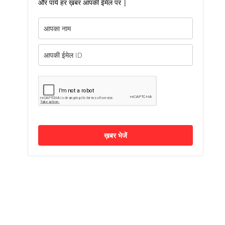
और पायें हर ख़बर आपकी ईमेल पर |
ख़बर भेजें