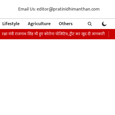
Email Us: editor@pratinidhimanthan.com
Lifestyle
Agriculture
Others
्री राजनाथ सिंह भी हुए कोरोना पॉजिटिव, ट्वीट कर खुद दी जानकारी
अभिनेता सोन