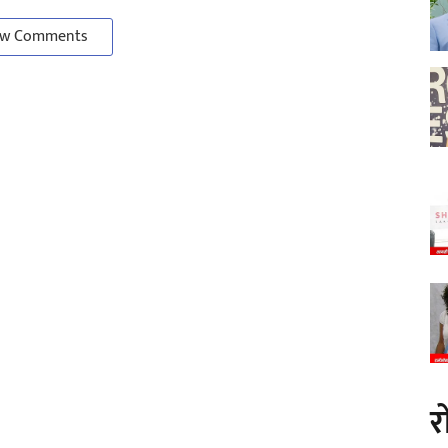
w Comments
र