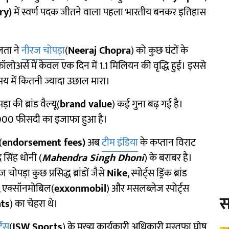
ry)
में स्वर्ण पदक जीतने वाला पहला भारतीय बनकर इतिहास
लता ने
नीरज चोपड़ा
(
Neeraj Chopra
) को कुछ घंटों के
फॉलोअर्स में केवल एक दिन में 1.1 मिलियन की वृद्धि हुई। इससे
य में कितनी ज्यादा उछाल मारा।
की ब्रांड वैल्यू(
brand value
) कई गुना बढ़ गई है।
में 1000 फीसदी का इजाफा हुआ है।
(
endorsement fees)
अब
टीम इंडिया
के कप्तान विराट
र सिंह धोनी (
Mahendra Singh Dhoni
) के बराबर है।
ोपड़ा कुछ प्रसिद्ध ब्रांडों जैसे
Nike
, स्पोर्ट्स ड्रिंक ब्रांड
, एक्सॉनमोबिल(
exxonmobil
) और मसलब्लेज स्पोर्ट्स
स
ts
) का चेहरा थे।
ट्स
(
JSW Sports
) के मुख्य कार्यकारी अधिकारी मुस्तफा घोष