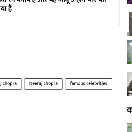
या है
aj chopra
Neeraj chopra
famous celebrities
क