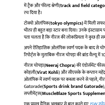
में ट्रैक और फील्ड श्रेणी(
track and field catego
रच दिया है।
टोक्यो ओलंपिक(
tokyo olympics)
में मिली सफ
भीतर ही बहुत बड़ा स्टार बना दिया। उनके इंस्टाग्राम 
पता चलता है कि नीरज की लोकप्रियता ने कुछ ही सम
अपने ऐतिहासिक ओलंपिक स्वर्ण पदक के बाद से चोपड़ा 
रिपोर्ट्स के मुताबिक नीरज चोपड़ा की ब्रांड वैल्यू 
नीरज चोपड़ा(
Neeraj Chopra
) की एंडोर्समेंट फीस
कोहली(
Virat Kohli
) और सीएसके के कप्तान महेंद्
ओलंपिक में स्वर्ण पदक पर कब्ज़ा करने से पहले, नीरज च
Gatorade(
Sports drink brand Gatorade
)
सप्लीमेंट्स(
MuscleBlaze Sports Supplemen
एक प्रमुख दैनिक अख़बार से बात करते हुए,
JSW स्पोर्