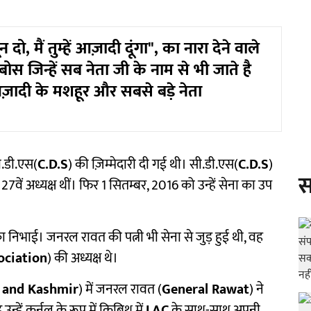
 दो, मैं तुम्हें आज़ादी दूंगा", का नारा देने वाले
 बोस जिन्हें सब नेता जी के नाम से भी जाते है
ादी के मशहूर और सबसे बड़े नेता
ी.डी.एस(
C.D.S
) की ज़िम्मेदारी दी गई थी। सी.डी.एस(
C.D.S
)
स
वें अध्यक्ष थीं। फिर 1 सितम्बर, 2016 को उन्हें सेना का उप
मिका निभाई। जनरल रावत की पत्नी भी सेना से जुड़ हुई थी, वह
ociation
) की अध्यक्ष थे।
and Kashmir
) में जनरल रावत (
General Rawat
) ने
ें कर्नल के रूप में किबिथू में
LAC
के साथ-साथ अपनी