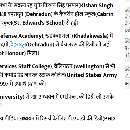
 सभा के सदस्य रह चुके किशन सिंह परमार(
Kishan Singh
्षा देहरादून (
Dehradun
) के कैबरीन हॉल स्कूल(
Cabrin
ट स्कूल(
St. Edward's School
) से हुई।
Defense Academy)
, खडकवासला (
Khadakwasla)
में
ादमी,
देहरादून
(
Dehradun
) से बैचलरस की डिग्री ली जहाँ
of Honour
) मिला।
rvices Staff College
), वेंलिगठन (
wellington
) से भी
र्मी कमांड एंड जनरल स्टाफ कॉलेज(
United States Army
1997 में उपाधि ग्रहण की।
niversity
) से रक्षा अध्ययन में एम.फिल. की डिग्री ली उसके
या।
न्य मीडिया अध्ययन में रिसर्च के लिए पी.एच.डी की डिग्री(
PHD