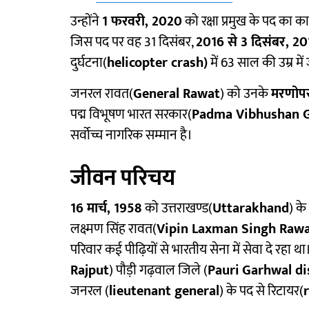
उन्होंने
1 फरवरी, 2020
को रक्षा प्रमुख के पद का क
जिस पद पर वह 31 दिसंबर,
2016 से 3 दिसंबर, 2
दुर्घटना(
helicopter crash)
में 63 साल की उम्र म
जनरल रावत(
General Rawat
) को उनके
मरणोपर
पद्म विभूषण भारत सरकार(
Padma Vibhushan G
सर्वोच्च नागरिक सम्मान है।
जीवन परिचय
16 मार्च, 1958
को उत्तराखण्ड(
Uttarakhand
) क
लक्ष्मण सिंह रावत(
Vipin Laxman Singh Raw
परिवार कई पीढ़ियों से भारतीय सेना में सेवा दे रहा थ
Rajput
) पौड़ी गढ़वाल जिले (
Pauri
Garhwal di
जनरल (
lieutenant general
) के पद से रिटायर(