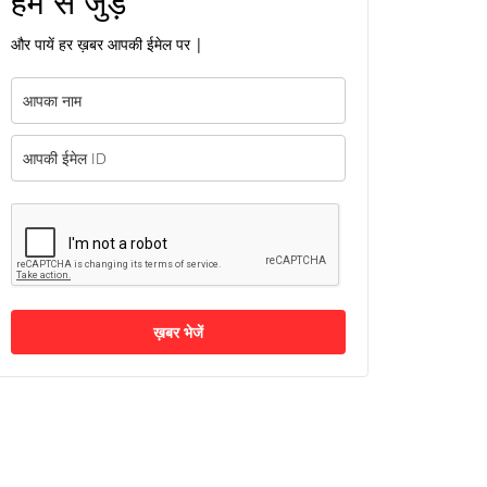
हम से जुड़ें
और पायें हर ख़बर आपकी ईमेल पर |
ख़बर भेजें