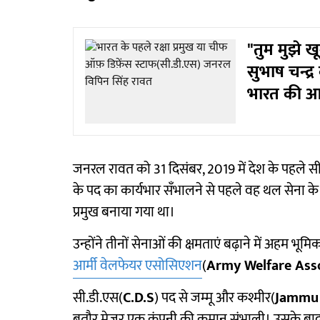
"तुम मुझे खून
सुभाष चन्द्र
भारत की आज़
जनरल रावत को 31 दिसंबर, 2019 में देश के पहले स
के पद का कार्यभार सँभालने से पहले वह थल सेना के 27
प्रमुख बनाया गया था।
उन्होंने तीनों सेनाओं की क्षमताएं बढ़ाने में अहम भू
आर्मी वेलफेयर एसोसिएशन
(
Army Welfare Ass
सी.डी.एस(
C.D.S
) पद से जम्मू और कश्मीर(
Jammu 
बतौर मेजर एक कंपनी की कमान संभाली। उसके बाद उन्ह