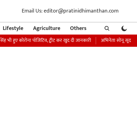
Email Us: editor@pratinidhimanthan.com
Lifestyle
Agriculture
Others
सिंह भी हुए कोरोना पॉजिटिव, ट्वीट कर खुद दी जानकारी
अभिनेता सोनू सूद की बह