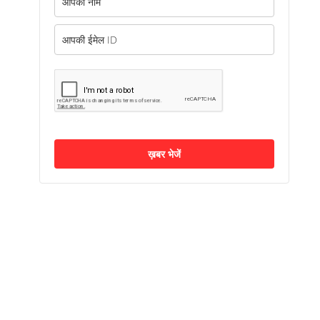
ख़बर भेजें