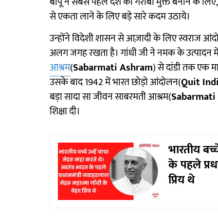
बापू ने सबसे पहले देश को गरीबी मुक्त बनाने के ल
से एकता लाने के लिए बड़े सारे कदम उठाये।
उन्होंने विदेशी शासन से आज़ादी के लिए स्वराज आं
अलग जगह रखता है। गांधी जी ने नमक के उत्पादन म
आश्रम
(
Sabarmati Ashram
) से दांडी तक एक मा
उसके बाद 1942 में भारत छोड़ो आंदोलन(
Quit In
बड़ा सादा सा जीवन साबरमती आश्रम(
Sabarmati
शिक्षा दी।
भारतीय बच्चे
के पहले प्रध
प्रिय थे