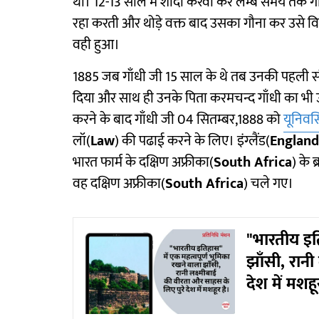
था। 12-13 साल में शादी करवा कर लम्बे समय तक गौन
रहा करती और थोड़े वक्त बाद उसका गौना कर उसे वि
वही हुआ।
1885 जब गाँधी जी 15 साल के थे तब उनकी पहली संत
दिया और साथ ही उनके पिता करमचन्द गाँधी का भी उस
करने के बाद गाँधी जी 04 सितम्बर,1888 को
यूनिवर
लॉ(
Law
) की पढाई करने के लिए। इंग्लैंड(
England
भारत फार्म के दक्षिण अफ्रीका(
South Africa
) के 
वह दक्षिण अफ्रीका(
South Africa
) चले गए।
"भारतीय इति
झाँसी, रानी
देश में मशहू