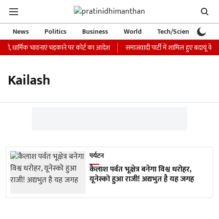
News
Politics
Business
World
Tech/Science
Ca
 जारी, धार्मिक भावनाएं भड़काने पर कोर्ट का आदेश
समाजवादी पार्टी में शामिल हुए बदायूं के 
Kailash
पर्यटन
कैलाश पर्वत भूक्षेत्र बनेगा विश्व धरोहर,
यूनेस्को हुआ राजी! अद्यभुत है यह जगह