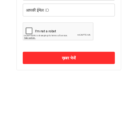
ख़बर भेजें