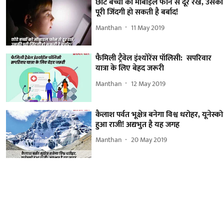
छोटे बच्चों को मोबाइल फोन से दूर रखें, उसकी
पूरी जिंदगी हो सकती है बर्बाद!
Manthan
11 May 2019
फैमिली ट्रैवेल इंश्योरेंस पॉलिसी: सपरिवार
यात्रा के लिए बेहद जरूरी
Manthan
12 May 2019
कैलाश पर्वत भूक्षेत्र बनेगा विश्व धरोहर, यूनेस्को
हुआ राजी! अद्यभुत है यह जगह
Manthan
20 May 2019