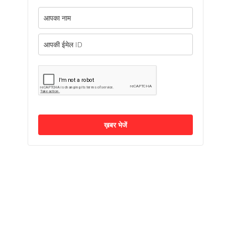
ख़बर भेजें