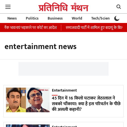
News
Politics
Business
World
Tech/Science
Ca
धार्मिक भावनाएं भड़काने पर कोर्ट का आदेश
समाजवादी पार्टी में शामिल हुए बदायूं के बिल्सी
entertainment news
Entertainment
45 दिन में 16 किलो घटाकर जेठालाल ने
सबको चौंकाया: क्या है इस परिवर्तन के पीछे
की असली कहानी?