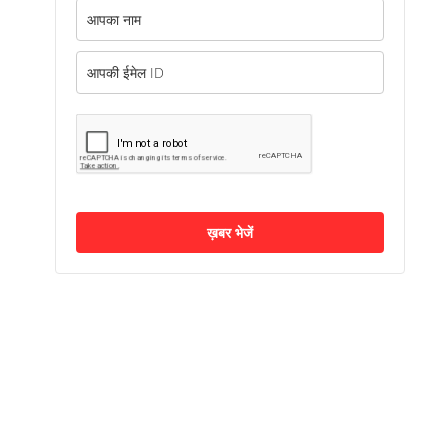
ख़बर भेजें