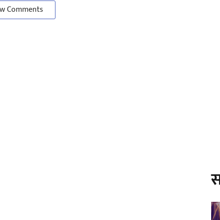
w Comments
स