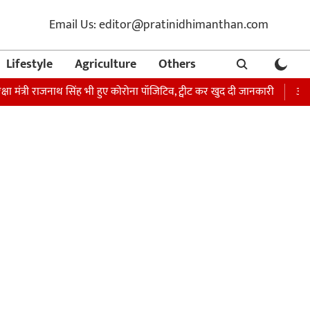
Email Us: editor@pratinidhimanthan.com
Lifestyle
Agriculture
Others
री राजनाथ सिंह भी हुए कोरोना पॉजिटिव, ट्वीट कर खुद दी जानकारी
अभिनेता सोनू 