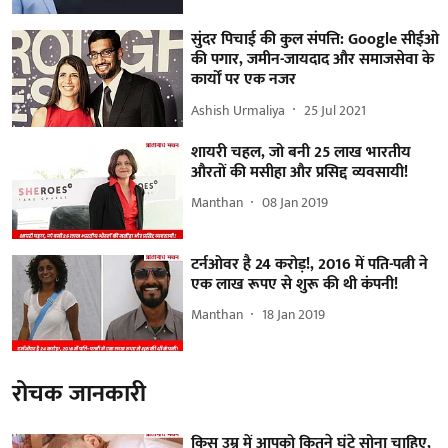
सुंदर पिचाई की कुल संपत्ति: Google सीईओ
की पगार, जमीन-जायदाद और समाजसेवा के
कार्यों पर एक नजर
Ashish Urmaliya
25 Jul 2021
शायरी चहल, जो बनी 25 लाख भारतीय
औरतों की मसीहा और प्रसिद्द व्यवसायी!
Manthan
08 Jan 2019
टर्नओवर है 24 करोड़!, 2016 में पति-पत्नी ने
एक लाख रूपए से शुरू की थी कंपनी!
Manthan
18 Jan 2019
रोचक जानकारी
किस उम्र में आपको कितने घंटे सोना चाहिए,