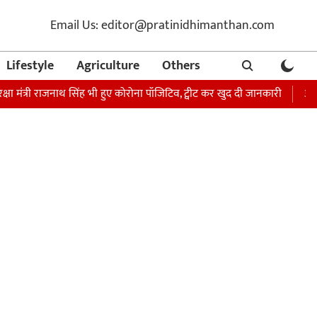
Email Us: editor@pratinidhimanthan.com
Lifestyle
Agriculture
Others
्री राजनाथ सिंह भी हुए कोरोना पॉजिटिव, ट्वीट कर खुद दी जानकारी
अभिनेता सोन