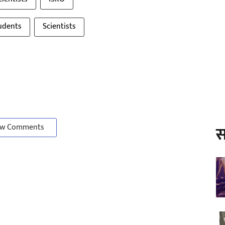
udents
Scientists
w Comments
स