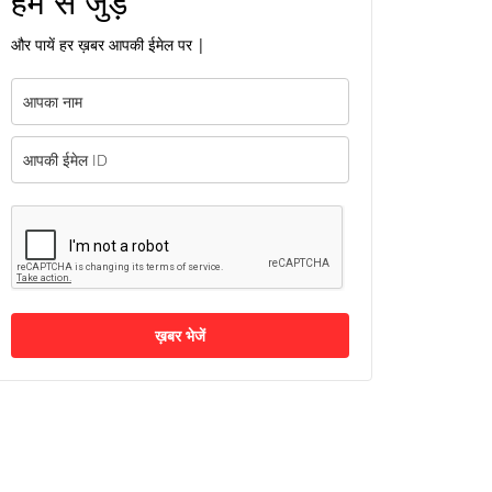
हम से जुड़ें
और पायें हर ख़बर आपकी ईमेल पर |
ख़बर भेजें