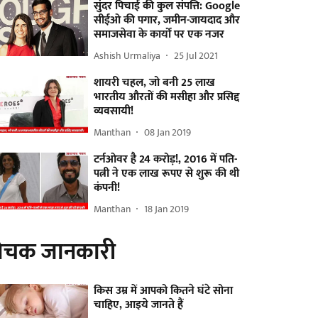
सुंदर पिचाई की कुल संपत्ति: Google
सीईओ की पगार, जमीन-जायदाद और
समाजसेवा के कार्यों पर एक नजर
Ashish Urmaliya
25 Jul 2021
शायरी चहल, जो बनी 25 लाख
भारतीय औरतों की मसीहा और प्रसिद्द
व्यवसायी!
Manthan
08 Jan 2019
टर्नओवर है 24 करोड़!, 2016 में पति-
पत्नी ने एक लाख रूपए से शुरू की थी
कंपनी!
Manthan
18 Jan 2019
ोचक जानकारी
किस उम्र में आपको कितने घंटे सोना
चाहिए, आइये जानते हैं