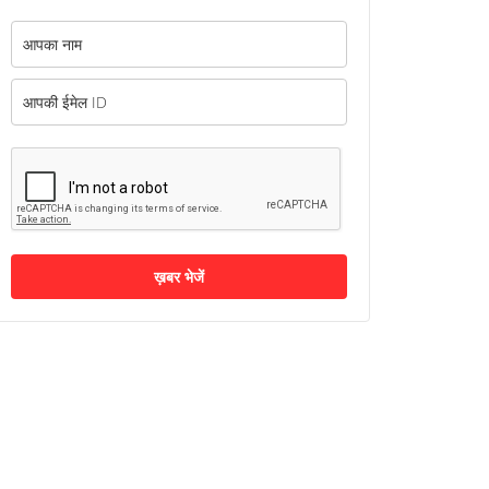
ख़बर भेजें