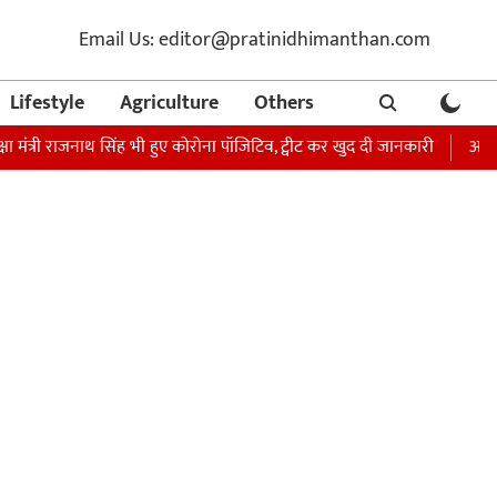
Email Us: editor@pratinidhimanthan.com
Lifestyle
Agriculture
Others
ी राजनाथ सिंह भी हुए कोरोना पॉजिटिव, ट्वीट कर खुद दी जानकारी
अभिनेता सोनू 