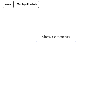
news
Madhya Pradesh
Show Comments