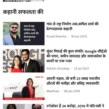
कहानी सफलता की
गांव से राष्ट्र निर्माण तक,कपिल शर्मा की
प्रेरणादायक कहानी
Kunal Sharma
16 Jun 2025
सुंदर पिचाई की कुल संपत्ति: Google सीईओ
की पगार, जमीन-जायदाद और समाजसेवा के
कार्यों पर एक नजर
Ashish Urmaliya
25 Jul 2021
शायरी चहल, जो बनी 25 लाख भारतीय
औरतों की मसीहा और प्रसिद्द व्यवसायी!
Manthan
08 Jan 2019
टर्नओवर है 24 करोड़!, 2016 में पति-पत्नी ने