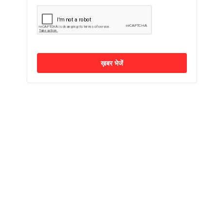
ख़बर भेजें