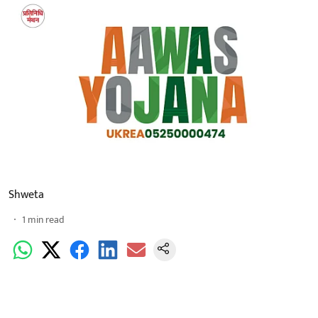
Shweta
1
min read