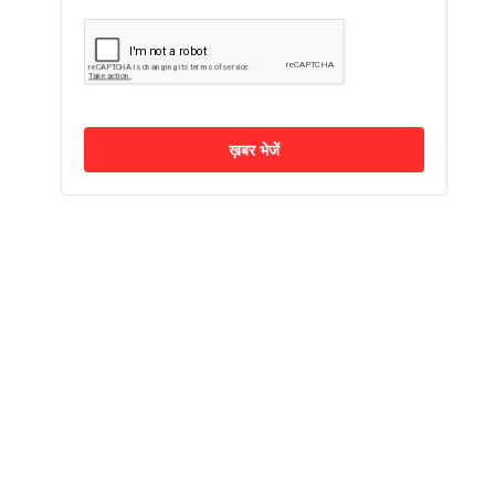
ख़बर भेजें