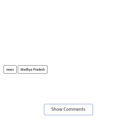
news
Madhya Pradesh
Show Comments