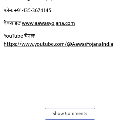
फोनः +91-135-3674145‬
वेबसाइटः
www.aawasyojana.com
YouTube चैनलः
https://www.youtube.com/@AawasYojanaIndia
Show Comments