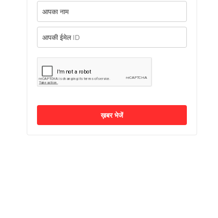
ख़बर भेजें