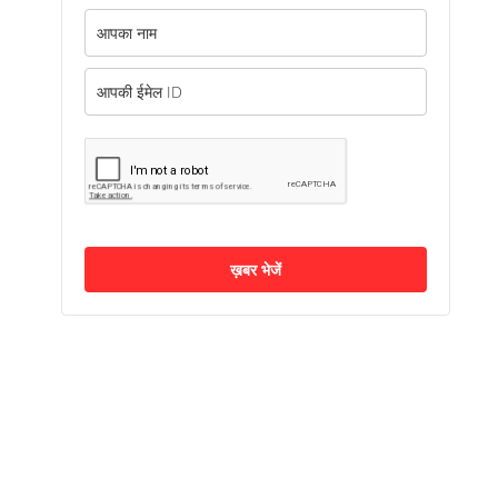
ख़बर भेजें