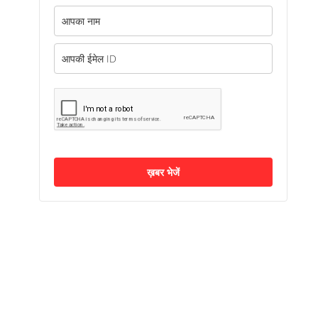
ख़बर भेजें