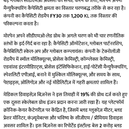
बड़े ग्लोबल सीडीएमओ अवसरों को सपोर्ट करने के लिए, मोरपेन अपनी
मैन्युफैक्चरिंग कैपेसिटी क्षमता का विस्तार चरणबद्ध तरीके से कर रहा है।
कंपनी का कैपेसिटी रोडमैप
FY30
तक
1,200
KL तक विस्तार की
परिकल्पना करता है।
मोरपेन अपने सीडीएमओ-लेड ग्रोथ के अगले चरण को भी चार रणनीतिक
स्तंभों के इर्द-गिर्द बना रहा है: कैपेसिटी ऑग्मेंटेशन, ग्लोबल पार्टनरशिप,
कैपेबिलिटी स्केल-अप और ग्लोबल कम्प्लायंस। कंपनी के टेक्नोलॉजी
रोडमैप में स्मॉल मॉलिक्यूल्स, प्रोसेस केमिस्ट्री, कॉम्प्लेक्स केमिस्ट्री,
एडवांस्ड इंटरमीडिएट्स, प्रोसेस इंटेंसिफिकेशन, हाई-पोटेंसी मैन्युफैक्चरिंग,
स्पेशलिटी एपीआई, बनाने में मुश्किल मॉलिक्यूल्स, और समय के साथ,
पेप्टाइड्स, ओलिगोज़ और नई मॉडैलिटीज़ में गहरी क्षमताएं शामिल हैं।
मेडिकल डिवाइसेज़ बिज़नेस ने इस तिमाही में
19%
की ग्रोथ दर्ज करते हुए
एक दूसरा स्केलेबल ग्रोथ इंजन प्रदान करना जारी रखा हैं। यह प्लेटफॉर्म
क्रॉनिक-केयर कैटेगरीज़ पर केंद्रित है, जिसमें ब्लड ग्लूकोज़ मीटर, ब्लड
प्रेशर मॉनिटर, कंज़्यूमेबल्स और भविष्य के सीजीएम / प्रीमियम डिवाइस
अवसर शामिल हैं। इस बिज़नेस का रिपोर्टेड इंस्टॉल्ड बेस
2
करोड़ ब्लड