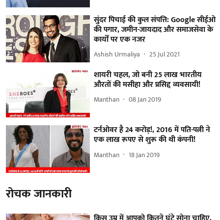
सुंदर पिचाई की कुल संपत्ति: Google सीईओ
की पगार, जमीन-जायदाद और समाजसेवा के
कार्यों पर एक नजर
Ashish Urmaliya
25 Jul 2021
शायरी चहल, जो बनी 25 लाख भारतीय
औरतों की मसीहा और प्रसिद्द व्यवसायी!
Manthan
08 Jan 2019
टर्नओवर है 24 करोड़!, 2016 में पति-पत्नी ने
एक लाख रूपए से शुरू की थी कंपनी!
Manthan
18 Jan 2019
रोचक जानकारी
किस उम्र में आपको कितने घंटे सोना चाहिए,