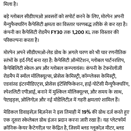
मिला है।
बड़े ग्लोबल सीडीएमओ अवसरों को सपोर्ट करने के लिए, मोरपेन अपनी
मैन्युफैक्चरिंग कैपेसिटी क्षमता का विस्तार चरणबद्ध तरीके से कर रहा है।
कंपनी का कैपेसिटी रोडमैप
FY30
तक
1,200
KL तक विस्तार की
परिकल्पना करता है।
मोरपेन अपने सीडीएमओ-लेड ग्रोथ के अगले चरण को भी चार रणनीतिक
स्तंभों के इर्द-गिर्द बना रहा है: कैपेसिटी ऑग्मेंटेशन, ग्लोबल पार्टनरशिप,
कैपेबिलिटी स्केल-अप और ग्लोबल कम्प्लायंस। कंपनी के टेक्नोलॉजी
रोडमैप में स्मॉल मॉलिक्यूल्स, प्रोसेस केमिस्ट्री, कॉम्प्लेक्स केमिस्ट्री,
एडवांस्ड इंटरमीडिएट्स, प्रोसेस इंटेंसिफिकेशन, हाई-पोटेंसी मैन्युफैक्चरिंग,
स्पेशलिटी एपीआई, बनाने में मुश्किल मॉलिक्यूल्स, और समय के साथ,
पेप्टाइड्स, ओलिगोज़ और नई मॉडैलिटीज़ में गहरी क्षमताएं शामिल हैं।
मेडिकल डिवाइसेज़ बिज़नेस ने इस तिमाही में
19%
की ग्रोथ दर्ज करते हुए
एक दूसरा स्केलेबल ग्रोथ इंजन प्रदान करना जारी रखा हैं। यह प्लेटफॉर्म
क्रॉनिक-केयर कैटेगरीज़ पर केंद्रित है, जिसमें ब्लड ग्लूकोज़ मीटर, ब्लड