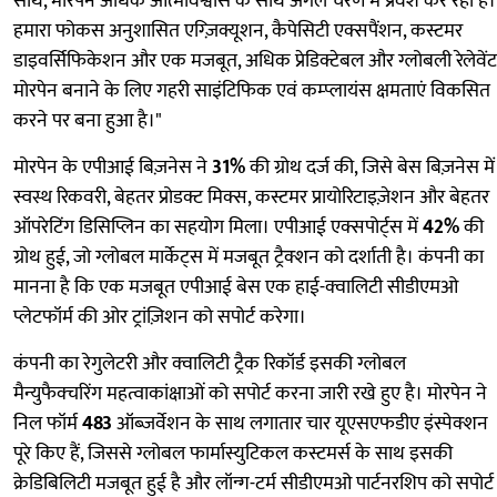
साथ, मोरपेन अधिक आत्मविश्वास के साथ अगले चरण में प्रवेश कर रहा है।
हमारा फोकस अनुशासित एग्ज़िक्यूशन, कैपेसिटी एक्सपैंशन, कस्टमर
डाइवर्सिफिकेशन और एक मजबूत, अधिक प्रेडिक्टेबल और ग्लोबली रेलेवेंट
मोरपेन बनाने के लिए गहरी साइंटिफिक एवं कम्प्लायंस क्षमताएं विकसित
करने पर बना हुआ है।"
मोरपेन के एपीआई बिज़नेस ने
31%
की ग्रोथ दर्ज की, जिसे बेस बिज़नेस में
स्वस्थ रिकवरी, बेहतर प्रोडक्ट मिक्स, कस्टमर प्रायोरिटाइज़ेशन और बेहतर
ऑपरेटिंग डिसिप्लिन का सहयोग मिला। एपीआई एक्सपोर्ट्स में
42%
की
ग्रोथ हुई, जो ग्लोबल मार्केट्स में मजबूत ट्रैक्शन को दर्शाती है। कंपनी का
मानना है कि एक मजबूत एपीआई बेस एक हाई-क्वालिटी सीडीएमओ
प्लेटफॉर्म की ओर ट्रांज़िशन को सपोर्ट करेगा।
कंपनी का रेगुलेटरी और क्वालिटी ट्रैक रिकॉर्ड इसकी ग्लोबल
मैन्युफैक्चरिंग महत्वाकांक्षाओं को सपोर्ट करना जारी रखे हुए है। मोरपेन ने
निल फॉर्म
483
ऑब्ज़र्वेशन के साथ लगातार चार यूएसएफडीए इंस्पेक्शन
पूरे किए हैं, जिससे ग्लोबल फार्मास्युटिकल कस्टमर्स के साथ इसकी
क्रेडिबिलिटी मजबूत हुई है और लॉन्ग-टर्म सीडीएमओ पार्टनरशिप को सपोर्ट