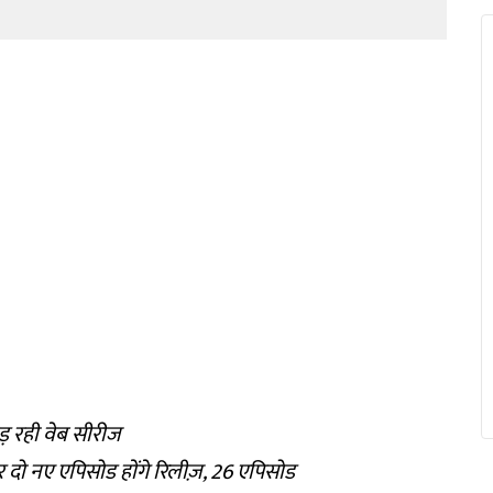
तोड़ रही वेब सीरीज
र दो नए एपिसोड होंगे रिलीज़, 26 एपिसोड