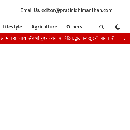
Email Us: editor@pratinidhimanthan.com
Lifestyle
Agriculture
Others
त्री राजनाथ सिंह भी हुए कोरोना पॉजिटिव, ट्वीट कर खुद दी जानकारी
अभिनेता सोन