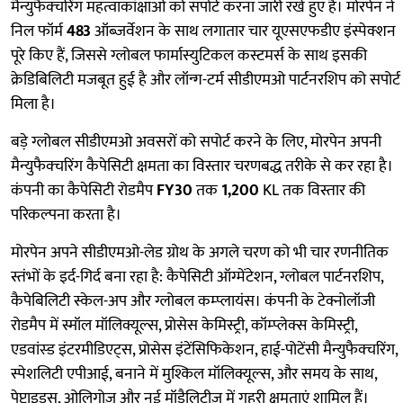
मैन्युफैक्चरिंग महत्वाकांक्षाओं को सपोर्ट करना जारी रखे हुए है। मोरपेन ने
निल फॉर्म
483
ऑब्ज़र्वेशन के साथ लगातार चार यूएसएफडीए इंस्पेक्शन
पूरे किए हैं, जिससे ग्लोबल फार्मास्युटिकल कस्टमर्स के साथ इसकी
क्रेडिबिलिटी मजबूत हुई है और लॉन्ग-टर्म सीडीएमओ पार्टनरशिप को सपोर्ट
मिला है।
बड़े ग्लोबल सीडीएमओ अवसरों को सपोर्ट करने के लिए, मोरपेन अपनी
मैन्युफैक्चरिंग कैपेसिटी क्षमता का विस्तार चरणबद्ध तरीके से कर रहा है।
कंपनी का कैपेसिटी रोडमैप
FY30
तक
1,200
KL तक विस्तार की
परिकल्पना करता है।
मोरपेन अपने सीडीएमओ-लेड ग्रोथ के अगले चरण को भी चार रणनीतिक
स्तंभों के इर्द-गिर्द बना रहा है: कैपेसिटी ऑग्मेंटेशन, ग्लोबल पार्टनरशिप,
कैपेबिलिटी स्केल-अप और ग्लोबल कम्प्लायंस। कंपनी के टेक्नोलॉजी
रोडमैप में स्मॉल मॉलिक्यूल्स, प्रोसेस केमिस्ट्री, कॉम्प्लेक्स केमिस्ट्री,
एडवांस्ड इंटरमीडिएट्स, प्रोसेस इंटेंसिफिकेशन, हाई-पोटेंसी मैन्युफैक्चरिंग,
स्पेशलिटी एपीआई, बनाने में मुश्किल मॉलिक्यूल्स, और समय के साथ,
पेप्टाइड्स, ओलिगोज़ और नई मॉडैलिटीज़ में गहरी क्षमताएं शामिल हैं।