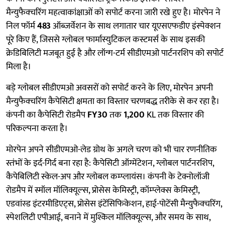
मैन्युफैक्चरिंग महत्वाकांक्षाओं को सपोर्ट करना जारी रखे हुए है। मोरपेन ने
निल फॉर्म
483
ऑब्ज़र्वेशन के साथ लगातार चार यूएसएफडीए इंस्पेक्शन
पूरे किए हैं, जिससे ग्लोबल फार्मास्युटिकल कस्टमर्स के साथ इसकी
क्रेडिबिलिटी मजबूत हुई है और लॉन्ग-टर्म सीडीएमओ पार्टनरशिप को सपोर्ट
मिला है।
बड़े ग्लोबल सीडीएमओ अवसरों को सपोर्ट करने के लिए, मोरपेन अपनी
मैन्युफैक्चरिंग कैपेसिटी क्षमता का विस्तार चरणबद्ध तरीके से कर रहा है।
कंपनी का कैपेसिटी रोडमैप
FY30
तक
1,200
KL तक विस्तार की
परिकल्पना करता है।
मोरपेन अपने सीडीएमओ-लेड ग्रोथ के अगले चरण को भी चार रणनीतिक
स्तंभों के इर्द-गिर्द बना रहा है: कैपेसिटी ऑग्मेंटेशन, ग्लोबल पार्टनरशिप,
कैपेबिलिटी स्केल-अप और ग्लोबल कम्प्लायंस। कंपनी के टेक्नोलॉजी
रोडमैप में स्मॉल मॉलिक्यूल्स, प्रोसेस केमिस्ट्री, कॉम्प्लेक्स केमिस्ट्री,
एडवांस्ड इंटरमीडिएट्स, प्रोसेस इंटेंसिफिकेशन, हाई-पोटेंसी मैन्युफैक्चरिंग,
स्पेशलिटी एपीआई, बनाने में मुश्किल मॉलिक्यूल्स, और समय के साथ,