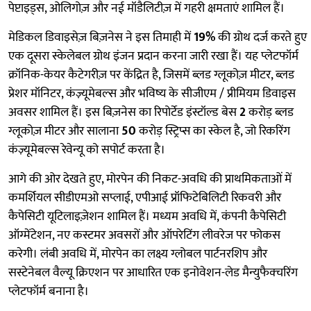
पेप्टाइड्स, ओलिगोज़ और नई मॉडैलिटीज़ में गहरी क्षमताएं शामिल हैं।
मेडिकल डिवाइसेज़ बिज़नेस ने इस तिमाही में
19%
की ग्रोथ दर्ज करते हुए
एक दूसरा स्केलेबल ग्रोथ इंजन प्रदान करना जारी रखा हैं। यह प्लेटफॉर्म
क्रॉनिक-केयर कैटेगरीज़ पर केंद्रित है, जिसमें ब्लड ग्लूकोज़ मीटर, ब्लड
प्रेशर मॉनिटर, कंज़्यूमेबल्स और भविष्य के सीजीएम / प्रीमियम डिवाइस
अवसर शामिल हैं। इस बिज़नेस का रिपोर्टेड इंस्टॉल्ड बेस
2
करोड़ ब्लड
ग्लूकोज़ मीटर और सालाना
50
करोड़ स्ट्रिप्स का स्केल है, जो रिकरिंग
कंज़्यूमेबल्स रेवेन्यू को सपोर्ट करता है।
आगे की ओर देखते हुए, मोरपेन की निकट-अवधि की प्राथमिकताओं में
कमर्शियल सीडीएमओ सप्लाई, एपीआई प्रॉफिटेबिलिटी रिकवरी और
कैपेसिटी यूटिलाइज़ेशन शामिल हैं। मध्यम अवधि में, कंपनी कैपेसिटी
ऑग्मेंटेशन, नए कस्टमर अवसरों और ऑपरेटिंग लीवरेज पर फोकस
करेगी। लंबी अवधि में, मोरपेन का लक्ष्य ग्लोबल पार्टनरशिप और
सस्टेनेबल वैल्यू क्रिएशन पर आधारित एक इनोवेशन-लेड मैन्युफैक्चरिंग
प्लेटफॉर्म बनाना है।