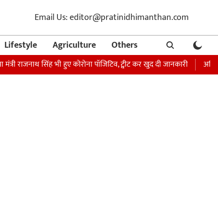
Email Us: editor@pratinidhimanthan.com
Lifestyle
Agriculture
Others
षा मंत्री राजनाथ सिंह भी हुए कोरोना पॉजिटिव, ट्वीट कर खुद दी जानकारी
अभिनेत