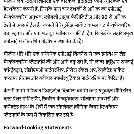
मोरपेन लेबोरेटरीज़ लिमिटेड एक वर्टिकली इंटीग्रेटेड फार्मास्युटिकल एवं
हेल्थकेयर कंपनी है, जिसके पास चार दशकों से अधिक का एपीआई
मैन्युफैक्चरिंग अनुभव, ग्लोबली अप्रूव्ड फैसिलिटीज़ और
90
से अधिक
देशों में एक्सपोर्ट्स हैं। कंपनी ने रेगुलेटेड-मार्केट कम्प्लायंट मैन्युफैक्चरिंग
इंफ्रास्ट्रक्चर और एक मजबूत ग्लोबल क्वालिटी ट्रैक रिकॉर्ड के सहारे प्रमुख
एपीआई में लीडरशिप पोज़ीशन स्थापित की हैं।
मोरपेन धीरे-धीरे एक पारंपरिक एपीआई बिज़नेस से एक इनोवेशन-लेड
मैन्युफैक्चरिंग प्लेटफॉर्म की ओर आगे बढ़ रहा है, जो लॉन्ग-ड्यूरेशन सप्लाई
कॉन्ट्रैक्ट्स, सीडीएमओ पार्टनरशिप, प्रोसेस स्केल-अप, रेगुलेटेड-मार्केट
कस्टमर प्रोग्राम और ग्लोबल फार्मास्युटिकल पार्टनरशिप पर केंद्रित है।
कंपनी अपने मेडिकल डिवाइसेज़ बिज़नेस को भी ब्लड ग्लूकोज़ मॉनिटरिंग,
ब्लड प्रेशर मॉनिटरिंग, रिकरिंग कंज़्यूमेबल्स, सीजीएम अवसरों और
कनेक्टेड हेल्थ के क्षेत्रों में एक स्केलेबल क्रॉनिक-केयर हेल्थकेयर
प्लेटफॉर्म के रूप में विकसित कर रही है।
Forward-Looking Statements