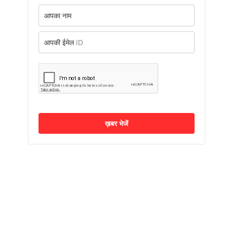
ख़बर भेजें