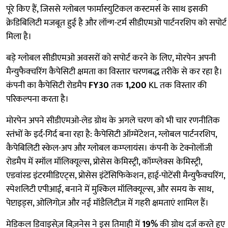
पूरे किए हैं, जिससे ग्लोबल फार्मास्युटिकल कस्टमर्स के साथ इसकी
क्रेडिबिलिटी मजबूत हुई है और लॉन्ग-टर्म सीडीएमओ पार्टनरशिप को सपोर्ट
मिला है।
बड़े ग्लोबल सीडीएमओ अवसरों को सपोर्ट करने के लिए, मोरपेन अपनी
मैन्युफैक्चरिंग कैपेसिटी क्षमता का विस्तार चरणबद्ध तरीके से कर रहा है।
कंपनी का कैपेसिटी रोडमैप
FY30
तक
1,200
KL तक विस्तार की
परिकल्पना करता है।
मोरपेन अपने सीडीएमओ-लेड ग्रोथ के अगले चरण को भी चार रणनीतिक
स्तंभों के इर्द-गिर्द बना रहा है: कैपेसिटी ऑग्मेंटेशन, ग्लोबल पार्टनरशिप,
कैपेबिलिटी स्केल-अप और ग्लोबल कम्प्लायंस। कंपनी के टेक्नोलॉजी
रोडमैप में स्मॉल मॉलिक्यूल्स, प्रोसेस केमिस्ट्री, कॉम्प्लेक्स केमिस्ट्री,
एडवांस्ड इंटरमीडिएट्स, प्रोसेस इंटेंसिफिकेशन, हाई-पोटेंसी मैन्युफैक्चरिंग,
स्पेशलिटी एपीआई, बनाने में मुश्किल मॉलिक्यूल्स, और समय के साथ,
पेप्टाइड्स, ओलिगोज़ और नई मॉडैलिटीज़ में गहरी क्षमताएं शामिल हैं।
मेडिकल डिवाइसेज़ बिज़नेस ने इस तिमाही में
19%
की ग्रोथ दर्ज करते हुए