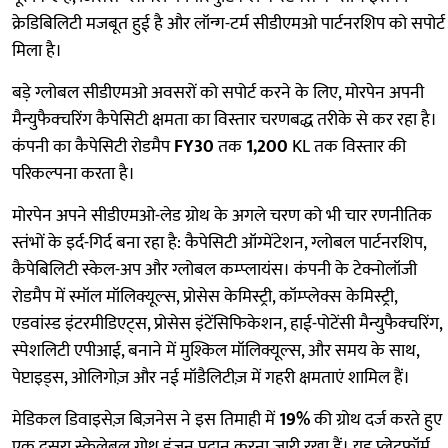
क्रेडिबिलिटी मजबूत हुई है और लॉन्ग-टर्म सीडीएमओ पार्टनरशिप को सपोर्ट
मिला है।
बड़े ग्लोबल सीडीएमओ अवसरों को सपोर्ट करने के लिए, मोरपेन अपनी
मैन्युफैक्चरिंग कैपेसिटी क्षमता का विस्तार चरणबद्ध तरीके से कर रहा है।
कंपनी का कैपेसिटी रोडमैप
FY30
तक
1,200
KL तक विस्तार की
परिकल्पना करता है।
मोरपेन अपने सीडीएमओ-लेड ग्रोथ के अगले चरण को भी चार रणनीतिक
स्तंभों के इर्द-गिर्द बना रहा है: कैपेसिटी ऑग्मेंटेशन, ग्लोबल पार्टनरशिप,
कैपेबिलिटी स्केल-अप और ग्लोबल कम्प्लायंस। कंपनी के टेक्नोलॉजी
रोडमैप में स्मॉल मॉलिक्यूल्स, प्रोसेस केमिस्ट्री, कॉम्प्लेक्स केमिस्ट्री,
एडवांस्ड इंटरमीडिएट्स, प्रोसेस इंटेंसिफिकेशन, हाई-पोटेंसी मैन्युफैक्चरिंग,
स्पेशलिटी एपीआई, बनाने में मुश्किल मॉलिक्यूल्स, और समय के साथ,
पेप्टाइड्स, ओलिगोज़ और नई मॉडैलिटीज़ में गहरी क्षमताएं शामिल हैं।
मेडिकल डिवाइसेज़ बिज़नेस ने इस तिमाही में
19%
की ग्रोथ दर्ज करते हुए
एक दूसरा स्केलेबल ग्रोथ इंजन प्रदान करना जारी रखा हैं। यह प्लेटफॉर्म