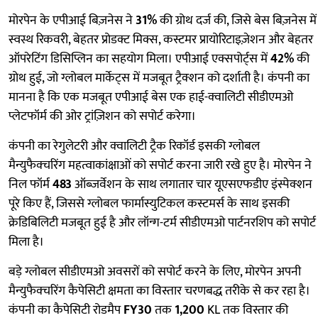
मोरपेन के एपीआई बिज़नेस ने
31%
की ग्रोथ दर्ज की, जिसे बेस बिज़नेस में
स्वस्थ रिकवरी, बेहतर प्रोडक्ट मिक्स, कस्टमर प्रायोरिटाइज़ेशन और बेहतर
ऑपरेटिंग डिसिप्लिन का सहयोग मिला। एपीआई एक्सपोर्ट्स में
42%
की
ग्रोथ हुई, जो ग्लोबल मार्केट्स में मजबूत ट्रैक्शन को दर्शाती है। कंपनी का
मानना है कि एक मजबूत एपीआई बेस एक हाई-क्वालिटी सीडीएमओ
प्लेटफॉर्म की ओर ट्रांज़िशन को सपोर्ट करेगा।
कंपनी का रेगुलेटरी और क्वालिटी ट्रैक रिकॉर्ड इसकी ग्लोबल
मैन्युफैक्चरिंग महत्वाकांक्षाओं को सपोर्ट करना जारी रखे हुए है। मोरपेन ने
निल फॉर्म
483
ऑब्ज़र्वेशन के साथ लगातार चार यूएसएफडीए इंस्पेक्शन
पूरे किए हैं, जिससे ग्लोबल फार्मास्युटिकल कस्टमर्स के साथ इसकी
क्रेडिबिलिटी मजबूत हुई है और लॉन्ग-टर्म सीडीएमओ पार्टनरशिप को सपोर्ट
मिला है।
बड़े ग्लोबल सीडीएमओ अवसरों को सपोर्ट करने के लिए, मोरपेन अपनी
मैन्युफैक्चरिंग कैपेसिटी क्षमता का विस्तार चरणबद्ध तरीके से कर रहा है।
कंपनी का कैपेसिटी रोडमैप
FY30
तक
1,200
KL तक विस्तार की