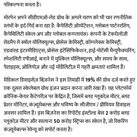
परिकल्पना करता है।
मोरपेन अपने सीडीएमओ-लेड ग्रोथ के अगले चरण को भी चार रणनीतिक
स्तंभों के इर्द-गिर्द बना रहा है: कैपेसिटी ऑग्मेंटेशन, ग्लोबल पार्टनरशिप,
कैपेबिलिटी स्केल-अप और ग्लोबल कम्प्लायंस। कंपनी के टेक्नोलॉजी
रोडमैप में स्मॉल मॉलिक्यूल्स, प्रोसेस केमिस्ट्री, कॉम्प्लेक्स केमिस्ट्री,
एडवांस्ड इंटरमीडिएट्स, प्रोसेस इंटेंसिफिकेशन, हाई-पोटेंसी मैन्युफैक्चरिंग,
स्पेशलिटी एपीआई, बनाने में मुश्किल मॉलिक्यूल्स, और समय के साथ,
पेप्टाइड्स, ओलिगोज़ और नई मॉडैलिटीज़ में गहरी क्षमताएं शामिल हैं।
मेडिकल डिवाइसेज़ बिज़नेस ने इस तिमाही में
19%
की ग्रोथ दर्ज करते हुए
एक दूसरा स्केलेबल ग्रोथ इंजन प्रदान करना जारी रखा हैं। यह प्लेटफॉर्म
क्रॉनिक-केयर कैटेगरीज़ पर केंद्रित है, जिसमें ब्लड ग्लूकोज़ मीटर, ब्लड
प्रेशर मॉनिटर, कंज़्यूमेबल्स और भविष्य के सीजीएम / प्रीमियम डिवाइस
अवसर शामिल हैं। इस बिज़नेस का रिपोर्टेड इंस्टॉल्ड बेस
2
करोड़ ब्लड
ग्लूकोज़ मीटर और सालाना
50
करोड़ स्ट्रिप्स का स्केल है, जो रिकरिंग
कंज़्यूमेबल्स रेवेन्यू को सपोर्ट करता है।