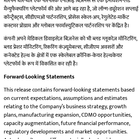
मोरपेन धीरे-धीरे एक पारंपरिक एपीआई बिज़नेस से एक इनोवेशन-लेड
मैन्युफैक्चरिंग प्लेटफॉर्म की ओर आगे बढ़ रहा है, जो लॉन्ग-ड्यूरेशन सप्लाई
कॉन्ट्रैक्ट्स, सीडीएमओ पार्टनरशिप, प्रोसेस स्केल-अप, रेगुलेटेड-मार्केट
कस्टमर प्रोग्राम और ग्लोबल फार्मास्युटिकल पार्टनरशिप पर केंद्रित है।
कंपनी अपने मेडिकल डिवाइसेज़ बिज़नेस को भी ब्लड ग्लूकोज़ मॉनिटरिंग,
ब्लड प्रेशर मॉनिटरिंग, रिकरिंग कंज़्यूमेबल्स, सीजीएम अवसरों और
कनेक्टेड हेल्थ के क्षेत्रों में एक स्केलेबल क्रॉनिक-केयर हेल्थकेयर
प्लेटफॉर्म के रूप में विकसित कर रही है।
Forward-Looking Statements
This release contains forward-looking statements based
on current expectations, assumptions and estimates
relating to the Company’s business strategy, growth
plans, manufacturing expansion, CDMO opportunities,
capacity augmentation, future financial performance,
regulatory developments and market opportunities.