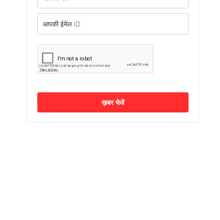
ख़बर भेजें