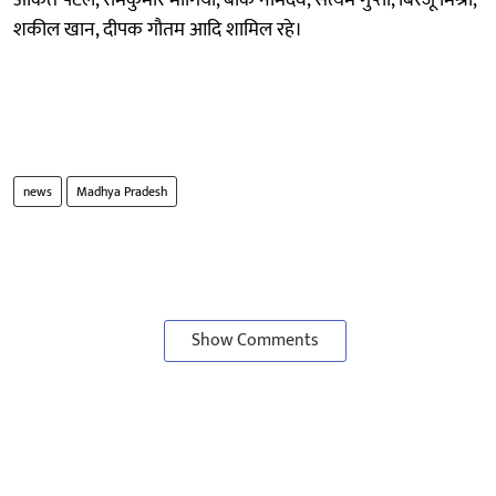
अंकित पटेल, रामकुमार मोगिया, बीके नामदेव, सत्यम गुप्ता, बिरजू मिश्रा,
शकील खान, दीपक गौतम आदि शामिल रहे।
news
Madhya Pradesh
Show Comments