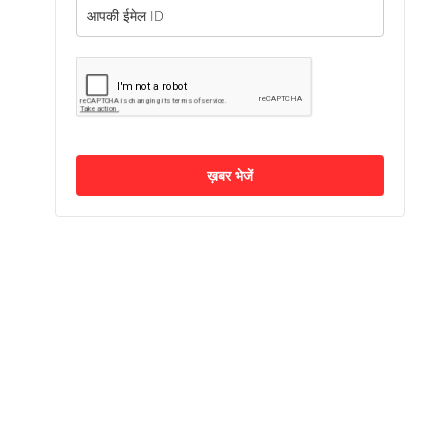
ख़बर भेजें