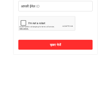
ख़बर भेजें