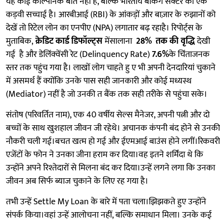
यह कोई काल्पनिक बात नहीं है, बल्कि भारतीय बैंकिंग सेक्टर की एक
कड़वी सच्चाई है। आरबीआई (RBI) के आंकड़ों और बाज़ार के रुझानों को
देखें तो रिटेल लोन का एनपीए (NPA) लगातार बढ़ रहाहै। रिपोर्ट्स के
मुताबिक,
क्रेडिट कार्ड डिफॉल्ट्स
मेंसालाना
28% तक की वृद्धि
देखी
गई है और डेलिंक्वेंसी रेट (Delinquency Rate)
7.6%
के चिंताजनक
स्तर तक पहुंच गया है। लाखों लोग चाहते हु ए भी अपनी देनदारियां चुकाने
में असमर्थ हैं क्योंकि उनके पास सही जानकारी और कोई मध्यस्थ
(Mediator) नहीं है जो उनकी त बैंक तक सही तरीके से पहुंचा सके।
संतोष (परिवर्तित नाम), एक 40 वर्षीय सेल्स मैनेजर, अपनी पत्नी और दो
बच्चों के साथ खुशहाल जीवन जी रहेथे। अचानक कंपनी बंद होने से उनकी
नौकरी चली गई।बचत खत्म हो गई और ईएमआई बाउंस होने लगीं।रिकवरी
एजेंटों के फोन ने उनका जीना हराम कर दिया।वह इतने शर्मिंदा थे कि
उन्होंने अपने रिश्तेदारों से मिलना बंद कर दिया।उन्हें लगने लगा कि उनका
जीवन अब सिर्फ ब्याज चुकाने के लिए रह गया है।
तभी उन्हें Settle My Loan के बारे में पता चला।झिझकते हुए उन्होंने
संपर्क किया।वहां उन्हें आलोचना नहीं, बल्कि समाधान मिला। उनके कई