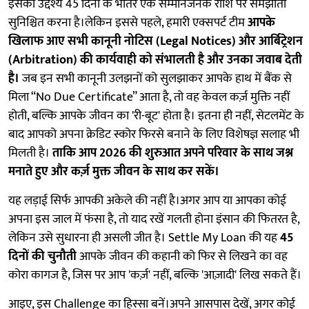
इसका उद्देश्य 45 दिनों के भीतर एक सम्मानजनक राशि पर समझौता
सुनिश्चित करना है।लेकिन इससे पहले, हमारी एक्सपर्ट टीम
आपके
खिलाफ आए सभी कानूनी नोटिस (Legal Notices) और आर्बिट्रेशन
(Arbitration) की कार्यवाही को संभालती है और उनका जवाब देती
है।
जब इन सभी कानूनी उलझनों को सुलझाकर आपके हाथ में बैंक से
मिला “No Due Certificate” आता है, तो वह केवल कर्ज़ मुक्ति नहीं
होती, बल्कि आपके जीवन का 'री-बूट' होता है। इतना ही नहीं, सेटलमेंट के
बाद आपको अपना क्रेडिट स्कोर फिरसे बनाने के लिए विशेषज्ञ सलाह भी
मिलती है।
ताकि आप 2026 की शुरुआत अपने परिवार के साथ जश्न
मनाते हुए और कर्ज़ मुक्त जीवन के साथ कर सकें।
यह लड़ाई सिर्फ आपकी अकेले की नहीं है।अगर आप या आपका कोई
अपना इस जाल में फंसा है, तो याद रखें गलती होना इंसान की फितरत है,
लेकिन उसे सुधारना ही असली जीत है। Settle My Loan की यह
45
दिनों की चुनौती
आपके जीवन की कहानी को फिर से लिखने का वह
कोरा कागज है, जिस पर आप 'कर्ज़' नहीं, बल्कि 'आज़ादी' लिख सकते हैं।
आइए, इस Challenge का हिस्सा बनें।अपने आसपास देखें, अगर कोई