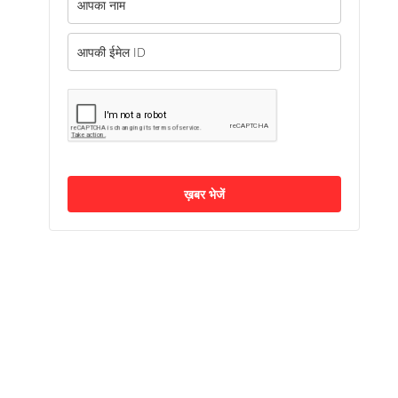
ख़बर भेजें