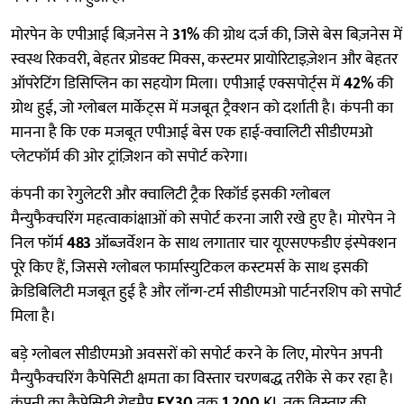
मोरपेन के एपीआई बिज़नेस ने
31%
की ग्रोथ दर्ज की, जिसे बेस बिज़नेस में
स्वस्थ रिकवरी, बेहतर प्रोडक्ट मिक्स, कस्टमर प्रायोरिटाइज़ेशन और बेहतर
ऑपरेटिंग डिसिप्लिन का सहयोग मिला। एपीआई एक्सपोर्ट्स में
42%
की
ग्रोथ हुई, जो ग्लोबल मार्केट्स में मजबूत ट्रैक्शन को दर्शाती है। कंपनी का
मानना है कि एक मजबूत एपीआई बेस एक हाई-क्वालिटी सीडीएमओ
प्लेटफॉर्म की ओर ट्रांज़िशन को सपोर्ट करेगा।
कंपनी का रेगुलेटरी और क्वालिटी ट्रैक रिकॉर्ड इसकी ग्लोबल
मैन्युफैक्चरिंग महत्वाकांक्षाओं को सपोर्ट करना जारी रखे हुए है। मोरपेन ने
निल फॉर्म
483
ऑब्ज़र्वेशन के साथ लगातार चार यूएसएफडीए इंस्पेक्शन
पूरे किए हैं, जिससे ग्लोबल फार्मास्युटिकल कस्टमर्स के साथ इसकी
क्रेडिबिलिटी मजबूत हुई है और लॉन्ग-टर्म सीडीएमओ पार्टनरशिप को सपोर्ट
मिला है।
बड़े ग्लोबल सीडीएमओ अवसरों को सपोर्ट करने के लिए, मोरपेन अपनी
मैन्युफैक्चरिंग कैपेसिटी क्षमता का विस्तार चरणबद्ध तरीके से कर रहा है।
कंपनी का कैपेसिटी रोडमैप
FY30
तक
1,200
KL तक विस्तार की