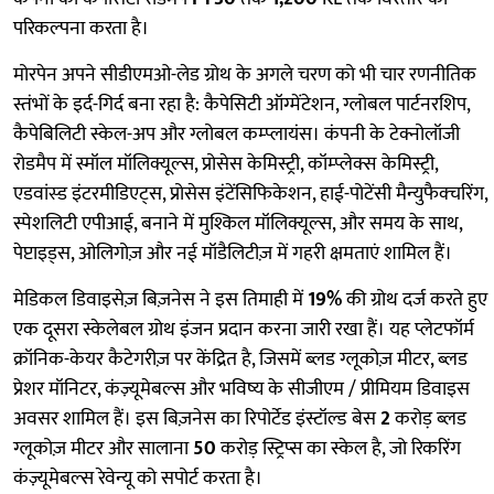
परिकल्पना करता है।
मोरपेन अपने सीडीएमओ-लेड ग्रोथ के अगले चरण को भी चार रणनीतिक
स्तंभों के इर्द-गिर्द बना रहा है: कैपेसिटी ऑग्मेंटेशन, ग्लोबल पार्टनरशिप,
कैपेबिलिटी स्केल-अप और ग्लोबल कम्प्लायंस। कंपनी के टेक्नोलॉजी
रोडमैप में स्मॉल मॉलिक्यूल्स, प्रोसेस केमिस्ट्री, कॉम्प्लेक्स केमिस्ट्री,
एडवांस्ड इंटरमीडिएट्स, प्रोसेस इंटेंसिफिकेशन, हाई-पोटेंसी मैन्युफैक्चरिंग,
स्पेशलिटी एपीआई, बनाने में मुश्किल मॉलिक्यूल्स, और समय के साथ,
पेप्टाइड्स, ओलिगोज़ और नई मॉडैलिटीज़ में गहरी क्षमताएं शामिल हैं।
मेडिकल डिवाइसेज़ बिज़नेस ने इस तिमाही में
19%
की ग्रोथ दर्ज करते हुए
एक दूसरा स्केलेबल ग्रोथ इंजन प्रदान करना जारी रखा हैं। यह प्लेटफॉर्म
क्रॉनिक-केयर कैटेगरीज़ पर केंद्रित है, जिसमें ब्लड ग्लूकोज़ मीटर, ब्लड
प्रेशर मॉनिटर, कंज़्यूमेबल्स और भविष्य के सीजीएम / प्रीमियम डिवाइस
अवसर शामिल हैं। इस बिज़नेस का रिपोर्टेड इंस्टॉल्ड बेस
2
करोड़ ब्लड
ग्लूकोज़ मीटर और सालाना
50
करोड़ स्ट्रिप्स का स्केल है, जो रिकरिंग
कंज़्यूमेबल्स रेवेन्यू को सपोर्ट करता है।