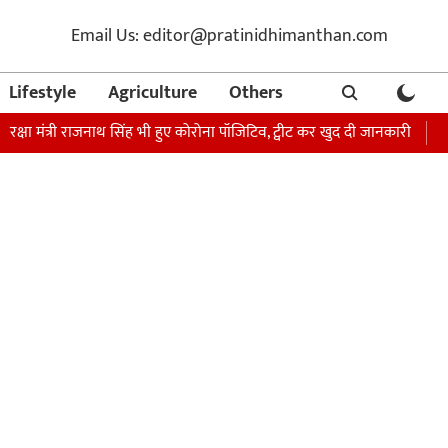
Email Us: editor@pratinidhimanthan.com
Lifestyle
Agriculture
Others
ंत्री राजनाथ सिंह भी हुए कोरोना पॉजिटिव, ट्वीट कर खुद दी जानकारी
अभिनेता स