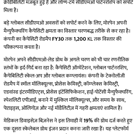
क्रेडिबिलिटी मजबूत हुई है और लॉन्ग-टर्म सीडीएमओ पार्टनरशिप को सपोर्ट
मिला है।
बड़े ग्लोबल सीडीएमओ अवसरों को सपोर्ट करने के लिए, मोरपेन अपनी
मैन्युफैक्चरिंग कैपेसिटी क्षमता का विस्तार चरणबद्ध तरीके से कर रहा है।
कंपनी का कैपेसिटी रोडमैप
FY30
तक
1,200
KL तक विस्तार की
परिकल्पना करता है।
मोरपेन अपने सीडीएमओ-लेड ग्रोथ के अगले चरण को भी चार रणनीतिक
स्तंभों के इर्द-गिर्द बना रहा है: कैपेसिटी ऑग्मेंटेशन, ग्लोबल पार्टनरशिप,
कैपेबिलिटी स्केल-अप और ग्लोबल कम्प्लायंस। कंपनी के टेक्नोलॉजी
रोडमैप में स्मॉल मॉलिक्यूल्स, प्रोसेस केमिस्ट्री, कॉम्प्लेक्स केमिस्ट्री,
एडवांस्ड इंटरमीडिएट्स, प्रोसेस इंटेंसिफिकेशन, हाई-पोटेंसी मैन्युफैक्चरिंग,
स्पेशलिटी एपीआई, बनाने में मुश्किल मॉलिक्यूल्स, और समय के साथ,
पेप्टाइड्स, ओलिगोज़ और नई मॉडैलिटीज़ में गहरी क्षमताएं शामिल हैं।
मेडिकल डिवाइसेज़ बिज़नेस ने इस तिमाही में
19%
की ग्रोथ दर्ज करते हुए
एक दूसरा स्केलेबल ग्रोथ इंजन प्रदान करना जारी रखा हैं। यह प्लेटफॉर्म