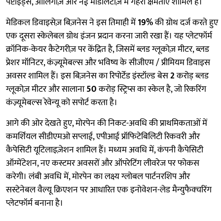
पेप्टाइड्स, ओलिगोज़ और नई मॉडैलिटीज़ में गहरी क्षमताएं शामिल हैं।
मेडिकल डिवाइसेज़ बिज़नेस ने इस तिमाही में
19%
की ग्रोथ दर्ज करते हुए
एक दूसरा स्केलेबल ग्रोथ इंजन प्रदान करना जारी रखा हैं। यह प्लेटफॉर्म
क्रॉनिक-केयर कैटेगरीज़ पर केंद्रित है, जिसमें ब्लड ग्लूकोज़ मीटर, ब्लड
प्रेशर मॉनिटर, कंज़्यूमेबल्स और भविष्य के सीजीएम / प्रीमियम डिवाइस
अवसर शामिल हैं। इस बिज़नेस का रिपोर्टेड इंस्टॉल्ड बेस
2
करोड़ ब्लड
ग्लूकोज़ मीटर और सालाना
50
करोड़ स्ट्रिप्स का स्केल है, जो रिकरिंग
कंज़्यूमेबल्स रेवेन्यू को सपोर्ट करता है।
आगे की ओर देखते हुए, मोरपेन की निकट-अवधि की प्राथमिकताओं में
कमर्शियल सीडीएमओ सप्लाई, एपीआई प्रॉफिटेबिलिटी रिकवरी और
कैपेसिटी यूटिलाइज़ेशन शामिल हैं। मध्यम अवधि में, कंपनी कैपेसिटी
ऑग्मेंटेशन, नए कस्टमर अवसरों और ऑपरेटिंग लीवरेज पर फोकस
करेगी। लंबी अवधि में, मोरपेन का लक्ष्य ग्लोबल पार्टनरशिप और
सस्टेनेबल वैल्यू क्रिएशन पर आधारित एक इनोवेशन-लेड मैन्युफैक्चरिंग
प्लेटफॉर्म बनाना है।