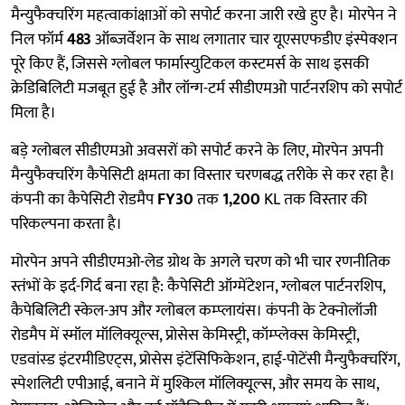
मैन्युफैक्चरिंग महत्वाकांक्षाओं को सपोर्ट करना जारी रखे हुए है। मोरपेन ने
निल फॉर्म
483
ऑब्ज़र्वेशन के साथ लगातार चार यूएसएफडीए इंस्पेक्शन
पूरे किए हैं, जिससे ग्लोबल फार्मास्युटिकल कस्टमर्स के साथ इसकी
क्रेडिबिलिटी मजबूत हुई है और लॉन्ग-टर्म सीडीएमओ पार्टनरशिप को सपोर्ट
मिला है।
बड़े ग्लोबल सीडीएमओ अवसरों को सपोर्ट करने के लिए, मोरपेन अपनी
मैन्युफैक्चरिंग कैपेसिटी क्षमता का विस्तार चरणबद्ध तरीके से कर रहा है।
कंपनी का कैपेसिटी रोडमैप
FY30
तक
1,200
KL तक विस्तार की
परिकल्पना करता है।
मोरपेन अपने सीडीएमओ-लेड ग्रोथ के अगले चरण को भी चार रणनीतिक
स्तंभों के इर्द-गिर्द बना रहा है: कैपेसिटी ऑग्मेंटेशन, ग्लोबल पार्टनरशिप,
कैपेबिलिटी स्केल-अप और ग्लोबल कम्प्लायंस। कंपनी के टेक्नोलॉजी
रोडमैप में स्मॉल मॉलिक्यूल्स, प्रोसेस केमिस्ट्री, कॉम्प्लेक्स केमिस्ट्री,
एडवांस्ड इंटरमीडिएट्स, प्रोसेस इंटेंसिफिकेशन, हाई-पोटेंसी मैन्युफैक्चरिंग,
स्पेशलिटी एपीआई, बनाने में मुश्किल मॉलिक्यूल्स, और समय के साथ,