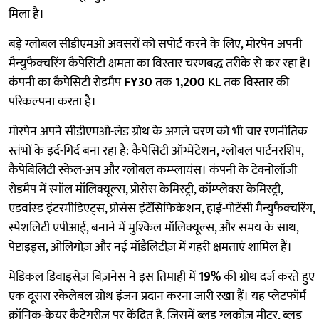
मिला है।
बड़े ग्लोबल सीडीएमओ अवसरों को सपोर्ट करने के लिए, मोरपेन अपनी
मैन्युफैक्चरिंग कैपेसिटी क्षमता का विस्तार चरणबद्ध तरीके से कर रहा है।
कंपनी का कैपेसिटी रोडमैप
FY30
तक
1,200
KL तक विस्तार की
परिकल्पना करता है।
मोरपेन अपने सीडीएमओ-लेड ग्रोथ के अगले चरण को भी चार रणनीतिक
स्तंभों के इर्द-गिर्द बना रहा है: कैपेसिटी ऑग्मेंटेशन, ग्लोबल पार्टनरशिप,
कैपेबिलिटी स्केल-अप और ग्लोबल कम्प्लायंस। कंपनी के टेक्नोलॉजी
रोडमैप में स्मॉल मॉलिक्यूल्स, प्रोसेस केमिस्ट्री, कॉम्प्लेक्स केमिस्ट्री,
एडवांस्ड इंटरमीडिएट्स, प्रोसेस इंटेंसिफिकेशन, हाई-पोटेंसी मैन्युफैक्चरिंग,
स्पेशलिटी एपीआई, बनाने में मुश्किल मॉलिक्यूल्स, और समय के साथ,
पेप्टाइड्स, ओलिगोज़ और नई मॉडैलिटीज़ में गहरी क्षमताएं शामिल हैं।
मेडिकल डिवाइसेज़ बिज़नेस ने इस तिमाही में
19%
की ग्रोथ दर्ज करते हुए
एक दूसरा स्केलेबल ग्रोथ इंजन प्रदान करना जारी रखा हैं। यह प्लेटफॉर्म
क्रॉनिक-केयर कैटेगरीज़ पर केंद्रित है, जिसमें ब्लड ग्लूकोज़ मीटर, ब्लड