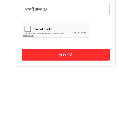
ख़बर भेजें