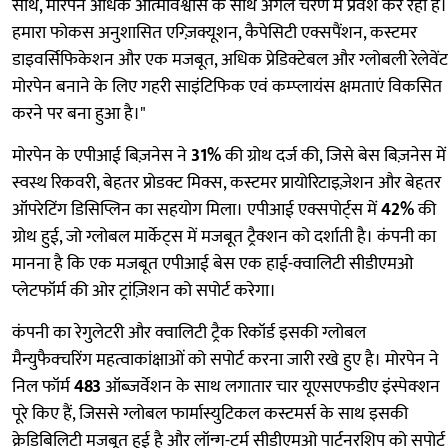
साथ, मोरपेन अधिक आत्मविश्वास के साथ अगले चरण में प्रवेश कर रहा है।
हमारा फोकस अनुशासित एग्ज़िक्यूशन, कैपेसिटी एक्सपैंशन, कस्टमर
डाइवर्सिफिकेशन और एक मजबूत, अधिक प्रेडिक्टेबल और ग्लोबली रेलेवेंट
मोरपेन बनाने के लिए गहरी साइंटिफिक एवं कम्प्लायंस क्षमताएं विकसित
करने पर बना हुआ है।"
मोरपेन के एपीआई बिज़नेस ने
31%
की ग्रोथ दर्ज की, जिसे बेस बिज़नेस में
स्वस्थ रिकवरी, बेहतर प्रोडक्ट मिक्स, कस्टमर प्रायोरिटाइज़ेशन और बेहतर
ऑपरेटिंग डिसिप्लिन का सहयोग मिला। एपीआई एक्सपोर्ट्स में
42%
की
ग्रोथ हुई, जो ग्लोबल मार्केट्स में मजबूत ट्रैक्शन को दर्शाती है। कंपनी का
मानना है कि एक मजबूत एपीआई बेस एक हाई-क्वालिटी सीडीएमओ
प्लेटफॉर्म की ओर ट्रांज़िशन को सपोर्ट करेगा।
कंपनी का रेगुलेटरी और क्वालिटी ट्रैक रिकॉर्ड इसकी ग्लोबल
मैन्युफैक्चरिंग महत्वाकांक्षाओं को सपोर्ट करना जारी रखे हुए है। मोरपेन ने
निल फॉर्म
483
ऑब्ज़र्वेशन के साथ लगातार चार यूएसएफडीए इंस्पेक्शन
पूरे किए हैं, जिससे ग्लोबल फार्मास्युटिकल कस्टमर्स के साथ इसकी
क्रेडिबिलिटी मजबूत हुई है और लॉन्ग-टर्म सीडीएमओ पार्टनरशिप को सपोर्ट