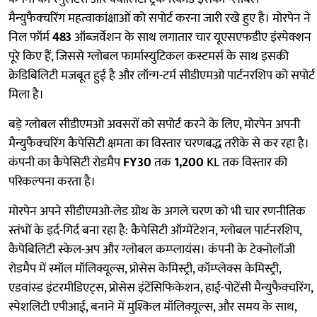
मैन्युफैक्चरिंग महत्वाकांक्षाओं को सपोर्ट करना जारी रखे हुए है। मोरपेन ने
निल फॉर्म
483
ऑब्ज़र्वेशन के साथ लगातार चार यूएसएफडीए इंस्पेक्शन
पूरे किए हैं, जिससे ग्लोबल फार्मास्युटिकल कस्टमर्स के साथ इसकी
क्रेडिबिलिटी मजबूत हुई है और लॉन्ग-टर्म सीडीएमओ पार्टनरशिप को सपोर्ट
मिला है।
बड़े ग्लोबल सीडीएमओ अवसरों को सपोर्ट करने के लिए, मोरपेन अपनी
मैन्युफैक्चरिंग कैपेसिटी क्षमता का विस्तार चरणबद्ध तरीके से कर रहा है।
कंपनी का कैपेसिटी रोडमैप
FY30
तक
1,200
KL तक विस्तार की
परिकल्पना करता है।
मोरपेन अपने सीडीएमओ-लेड ग्रोथ के अगले चरण को भी चार रणनीतिक
स्तंभों के इर्द-गिर्द बना रहा है: कैपेसिटी ऑग्मेंटेशन, ग्लोबल पार्टनरशिप,
कैपेबिलिटी स्केल-अप और ग्लोबल कम्प्लायंस। कंपनी के टेक्नोलॉजी
रोडमैप में स्मॉल मॉलिक्यूल्स, प्रोसेस केमिस्ट्री, कॉम्प्लेक्स केमिस्ट्री,
एडवांस्ड इंटरमीडिएट्स, प्रोसेस इंटेंसिफिकेशन, हाई-पोटेंसी मैन्युफैक्चरिंग,
स्पेशलिटी एपीआई, बनाने में मुश्किल मॉलिक्यूल्स, और समय के साथ,