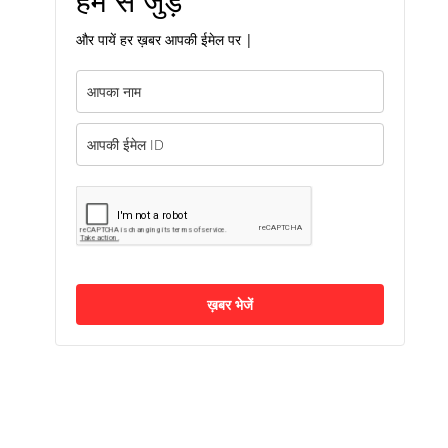
हम से जुड़ें
और पायें हर ख़बर आपकी ईमेल पर |
ख़बर भेजें