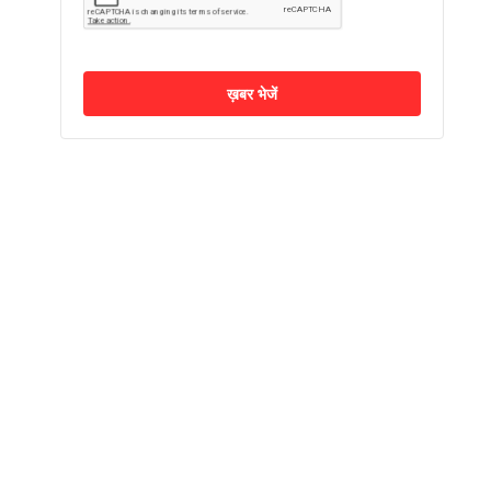
ख़बर भेजें