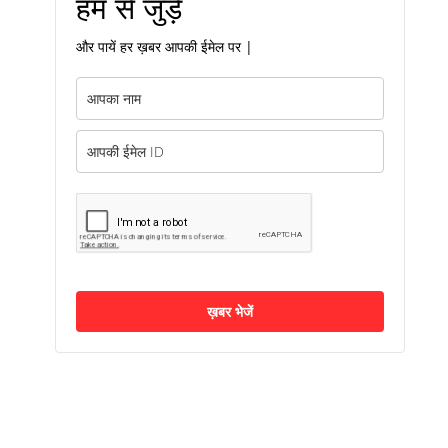
हम से जुड़ें
और पायें हर ख़बर आपकी ईमेल पर |
ख़बर भेजें