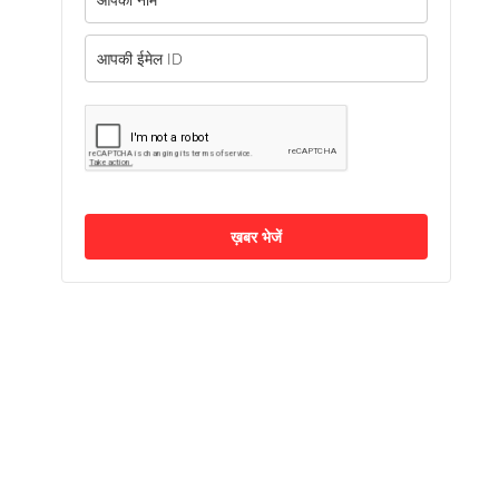
ख़बर भेजें