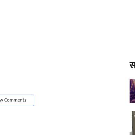
स
w Comments