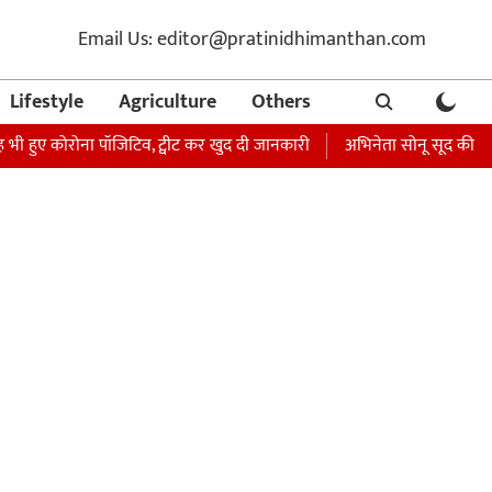
Email Us: editor@pratinidhimanthan.com
Lifestyle
Agriculture
Others
 भी हुए कोरोना पॉजिटिव, ट्वीट कर खुद दी जानकारी
अभिनेता सोनू सूद की बहन मा