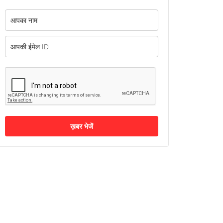
ख़बर भेजें