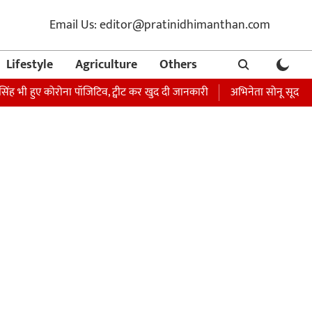
Email Us: editor@pratinidhimanthan.com
Lifestyle
Agriculture
Others
ह भी हुए कोरोना पॉजिटिव, ट्वीट कर खुद दी जानकारी
अभिनेता सोनू सूद की बहन 