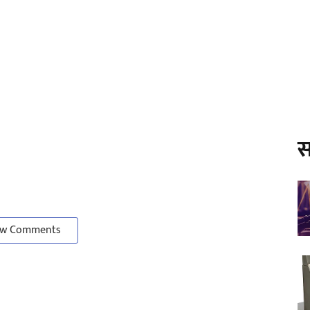
स
w Comments