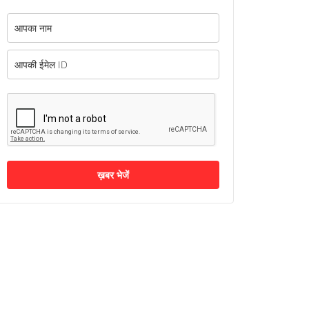
ख़बर भेजें