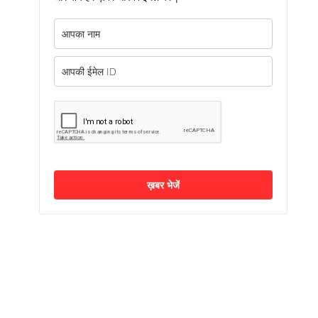
ख़बर भेजें