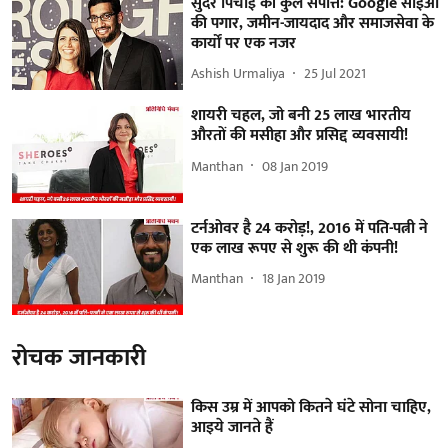
सुंदर पिचाई की कुल संपत्ति: Google सीईओ
की पगार, जमीन-जायदाद और समाजसेवा के
कार्यों पर एक नजर
Ashish Urmaliya
25 Jul 2021
शायरी चहल, जो बनी 25 लाख भारतीय
औरतों की मसीहा और प्रसिद्द व्यवसायी!
Manthan
08 Jan 2019
टर्नओवर है 24 करोड़!, 2016 में पति-पत्नी ने
एक लाख रूपए से शुरू की थी कंपनी!
Manthan
18 Jan 2019
रोचक जानकारी
किस उम्र में आपको कितने घंटे सोना चाहिए,
आइये जानते हैं