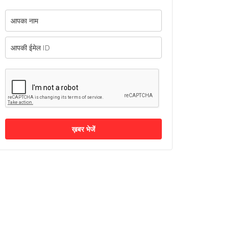
ख़बर भेजें