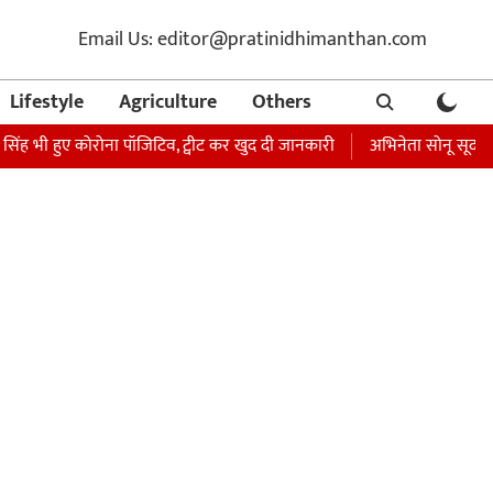
Email Us: editor@pratinidhimanthan.com
Lifestyle
Agriculture
Others
सिंह भी हुए कोरोना पॉजिटिव, ट्वीट कर खुद दी जानकारी
अभिनेता सोनू सूद की बह