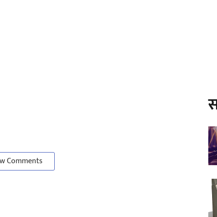
स
w Comments