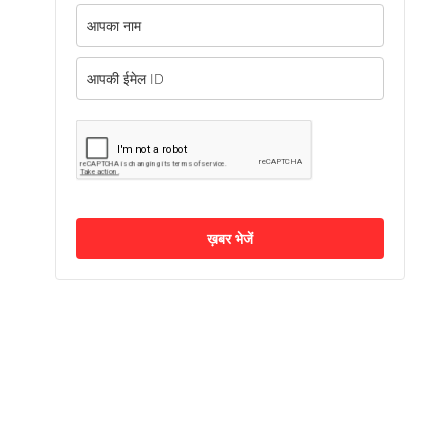
ख़बर भेजें