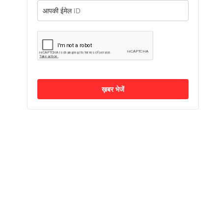
ख़बर भेजें