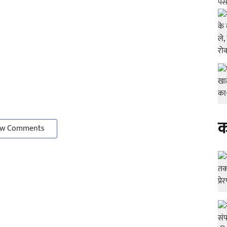
क
w Comments