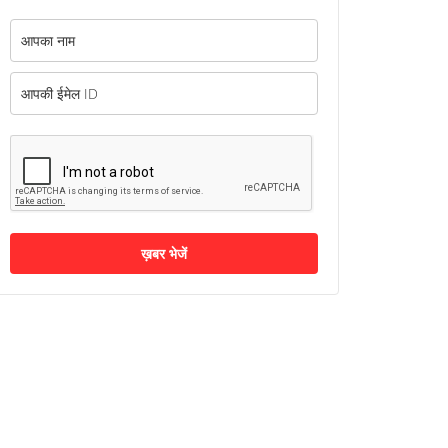
ख़बर भेजें