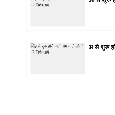
आ से शुरू ह
अ से शुरू ह