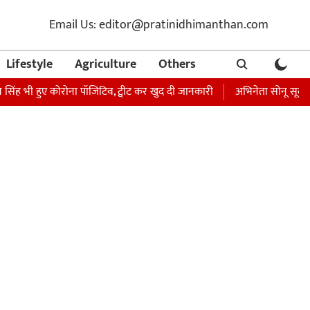
Email Us: editor@pratinidhimanthan.com
Lifestyle
Agriculture
Others
थ सिंह भी हुए कोरोना पॉजिटिव, ट्वीट कर खुद दी जानकारी
अभिनेता सोनू सूद की