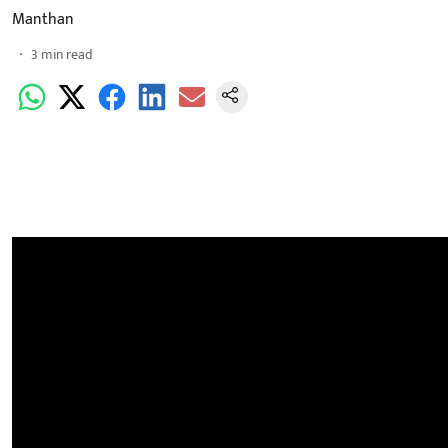
Manthan
3
min read