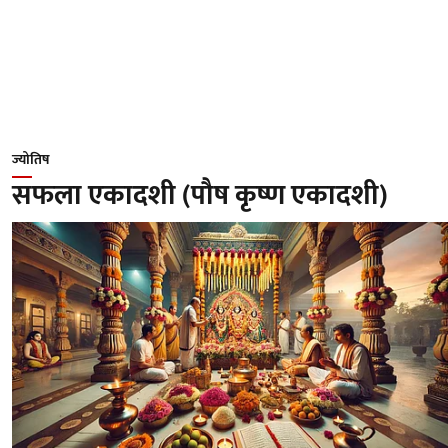
ज्योतिष
सफला एकादशी (पौष कृष्ण एकादशी)