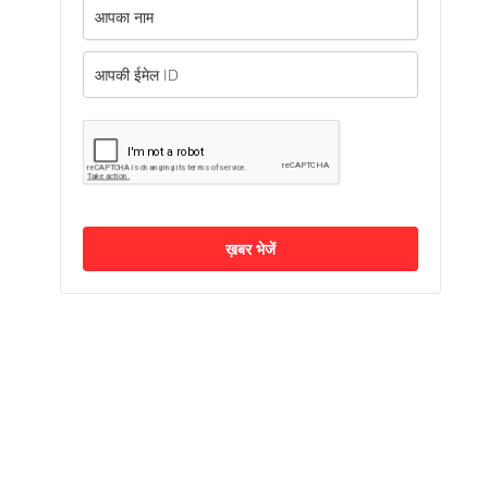
ख़बर भेजें