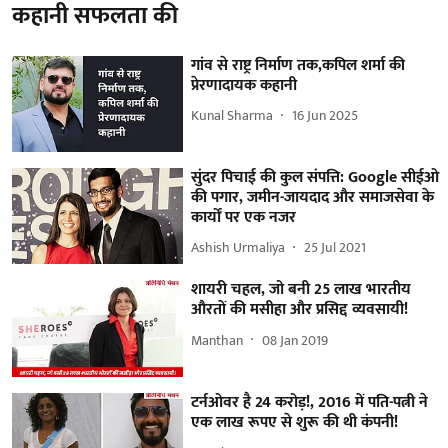
कहानी सफलता की
गांव से राष्ट्र निर्माण तक,कपिल शर्मा की
प्रेरणादायक कहानी
Kunal Sharma
16 Jun 2025
सुंदर पिचाई की कुल संपत्ति: Google सीईओ
की पगार, जमीन-जायदाद और समाजसेवा के
कार्यों पर एक नजर
Ashish Urmaliya
25 Jul 2021
शायरी चहल, जो बनी 25 लाख भारतीय
औरतों की मसीहा और प्रसिद्द व्यवसायी!
Manthan
08 Jan 2019
टर्नओवर है 24 करोड़!, 2016 में पति-पत्नी ने
एक लाख रूपए से शुरू की थी कंपनी!