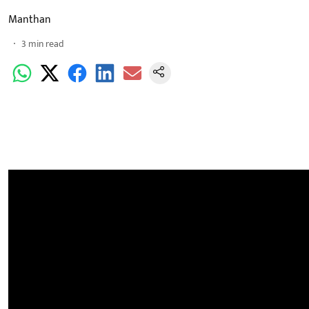
Manthan
3
min read