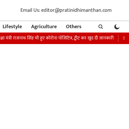
Email Us: editor@pratinidhimanthan.com
Lifestyle
Agriculture
Others
री राजनाथ सिंह भी हुए कोरोना पॉजिटिव, ट्वीट कर खुद दी जानकारी
अभिनेता सोनू