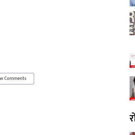
w Comments
र