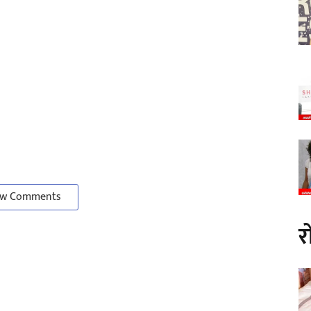
w Comments
र