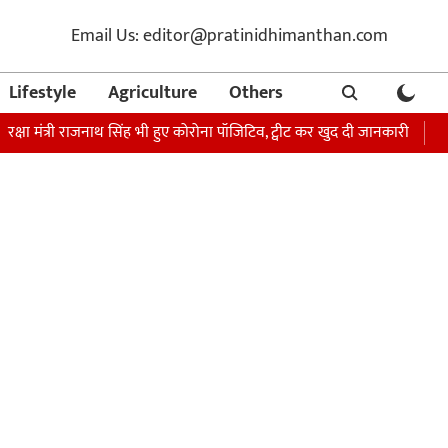
Email Us: editor@pratinidhimanthan.com
Lifestyle
Agriculture
Others
्री राजनाथ सिंह भी हुए कोरोना पॉजिटिव, ट्वीट कर खुद दी जानकारी
अभिनेता सोन