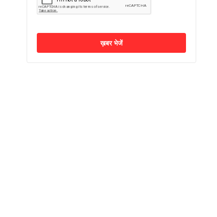
ख़बर भेजें