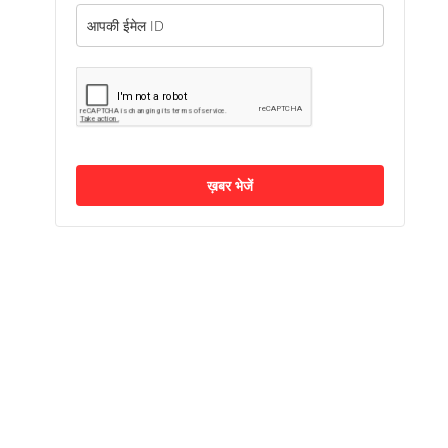
ख़बर भेजें