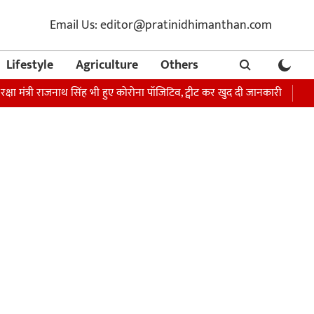
Email Us: editor@pratinidhimanthan.com
Lifestyle
Agriculture
Others
्री राजनाथ सिंह भी हुए कोरोना पॉजिटिव, ट्वीट कर खुद दी जानकारी
अभिनेता सोन