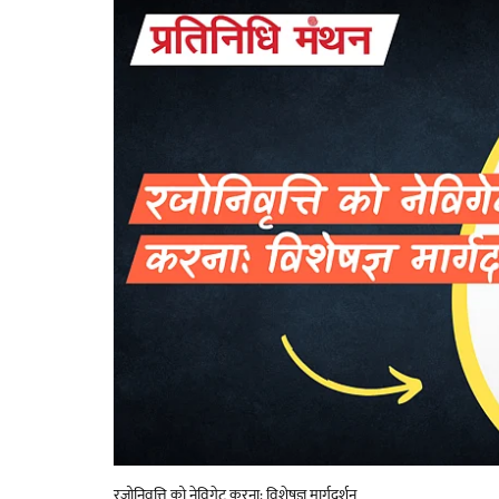
रजोनिवृत्ति को नेविगेट करना: विशेषज्ञ मार्गदर्शन