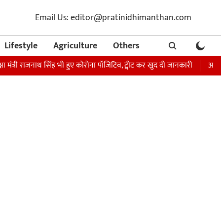
Email Us: editor@pratinidhimanthan.com
Lifestyle
Agriculture
Others
्री राजनाथ सिंह भी हुए कोरोना पॉजिटिव, ट्वीट कर खुद दी जानकारी
अभिनेता सोनू