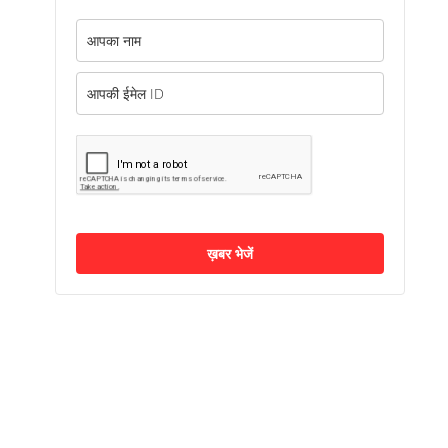
ख़बर भेजें