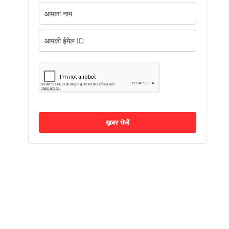
ख़बर भेजें