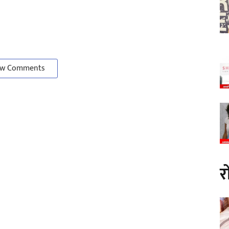
w Comments
र