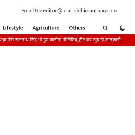
Email Us: editor@pratinidhimanthan.com
Lifestyle
Agriculture
Others
ी राजनाथ सिंह भी हुए कोरोना पॉजिटिव, ट्वीट कर खुद दी जानकारी
अभिनेता सोनू 